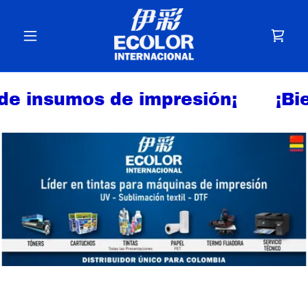
e insumos de impresión¡
¡Bie